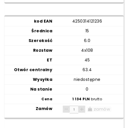
4250314121236
15
6.0
4x108
45
63.4
niedostępne
0
1 134 PLN
brutto
zamów