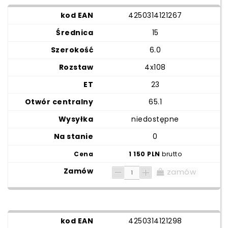
4250314121267
15
6.0
4x108
23
65.1
niedostępne
0
1 150 PLN
brutto
zamów
4250314121298