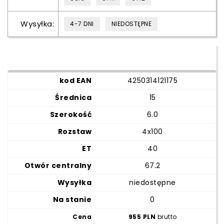
Wysyłka:
4-7 DNI
NIEDOSTĘPNE
4250314121175
15
6.0
4x100
40
67.2
niedostępne
0
955 PLN
brutto