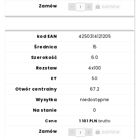
zamów
4250314121205
15
6.0
4x100
50
67.2
niedostępne
0
1 101 PLN
brutto
zamów