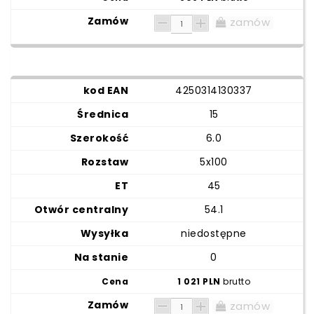
zamów
4250314130337
15
6.0
5x100
45
54.1
niedostępne
0
1 021 PLN
brutto
zamów