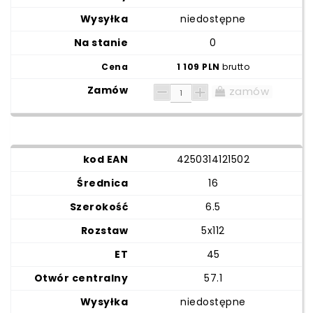
niedostępne
0
1 109 PLN
brutto
zamów
4250314121502
16
6.5
5x112
45
57.1
niedostępne