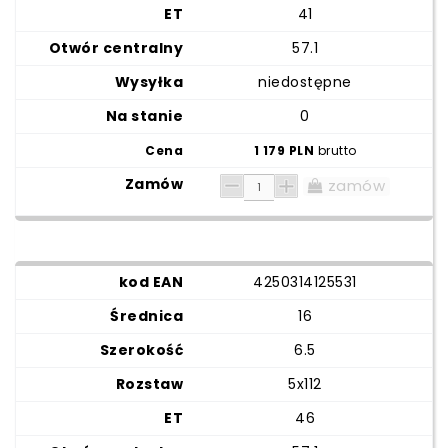
41
57.1
niedostępne
0
1 179 PLN
brutto
zamów
4250314125531
16
6.5
5x112
46