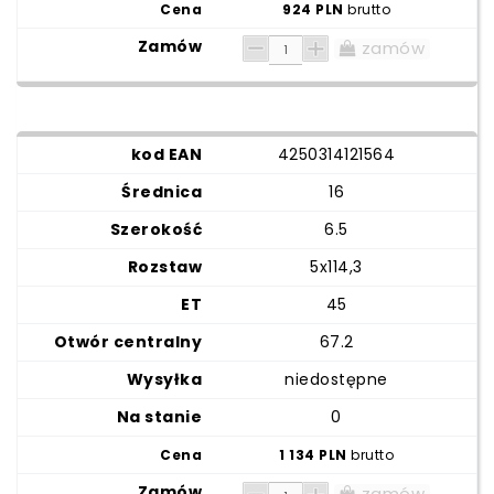
924 PLN
brutto
zamów
4250314121564
16
6.5
5x114,3
45
67.2
niedostępne
0
1 134 PLN
brutto
zamów