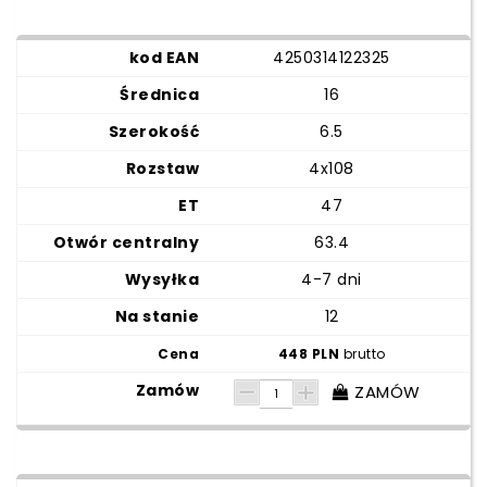
4250314122325
16
6.5
4x108
47
63.4
4-7 dni
12
448 PLN
brutto
ZAMÓW