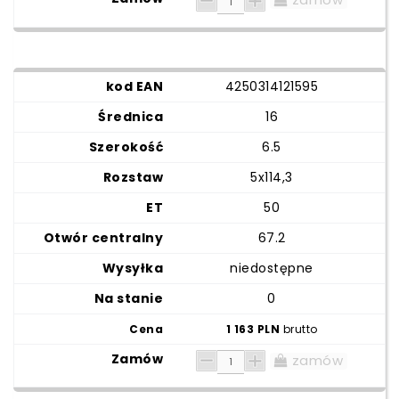
4250314121595
16
6.5
5x114,3
50
67.2
niedostępne
0
1 163 PLN
brutto
zamów