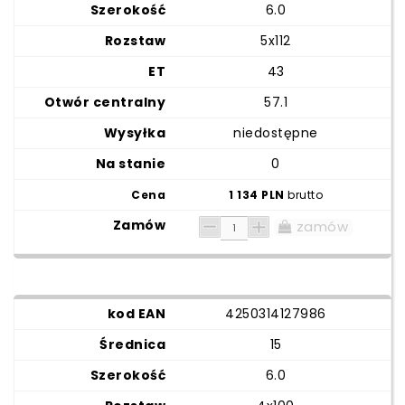
6.0
5x112
43
57.1
niedostępne
0
1 134 PLN
brutto
zamów
4250314127986
15
6.0