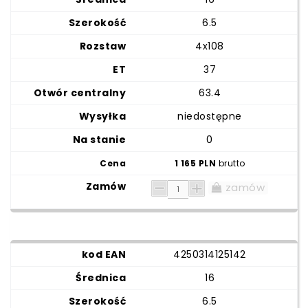
6.5
4x108
37
63.4
niedostępne
0
1 165 PLN
brutto
zamów
4250314125142
16
6.5