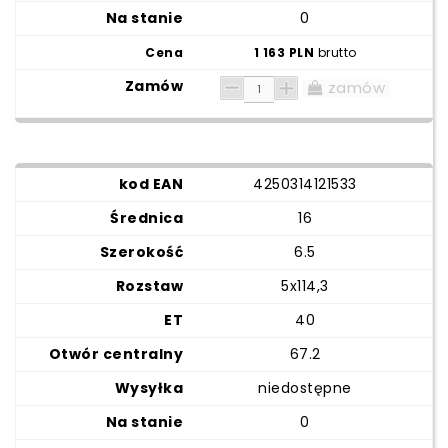
0
1 163 PLN
brutto
zamów
4250314121533
16
6.5
5x114,3
40
67.2
niedostępne
0