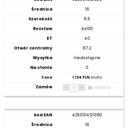
16
6.5
4x100
40
67.2
niedostępne
0
1 134 PLN
brutto
zamów
4250314121380
16