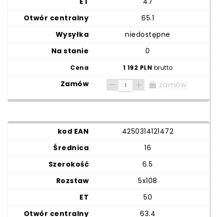
47
65.1
niedostępne
0
1 192 PLN
brutto
zamów
4250314121472
16
6.5
5x108
50
63.4