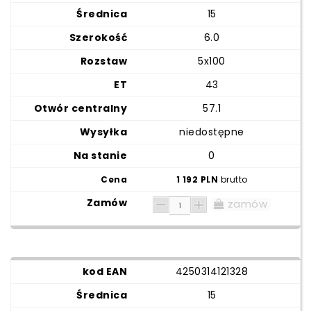
15
6.0
5x100
43
57.1
niedostępne
0
1 192 PLN
brutto
zamów
4250314121328
15