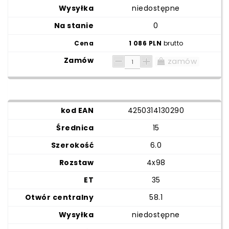
niedostępne
0
1 086 PLN
brutto
zamów
4250314130290
15
6.0
4x98
35
58.1
niedostępne