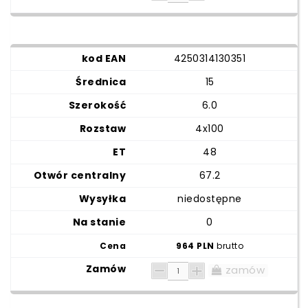
4250314130351
15
6.0
4x100
48
67.2
niedostępne
0
964 PLN
brutto
zamów