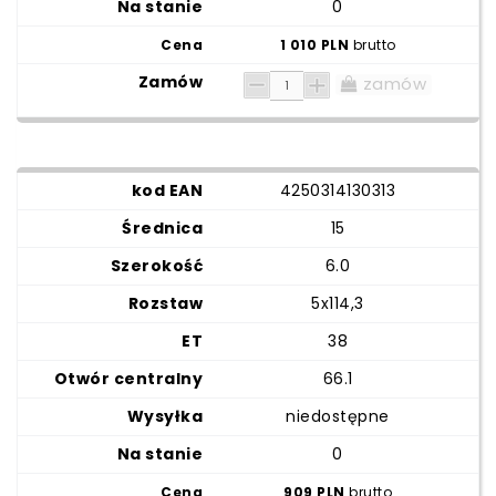
0
1 010 PLN
brutto
zamów
4250314130313
15
6.0
5x114,3
38
66.1
niedostępne
0
909 PLN
brutto