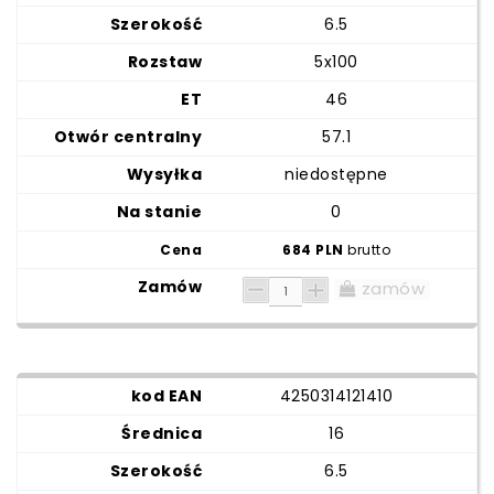
6.5
5x100
46
57.1
niedostępne
0
684 PLN
brutto
zamów
4250314121410
16
6.5