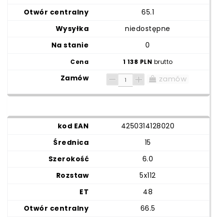
65.1
niedostępne
0
1 138 PLN
brutto
zamów
4250314128020
15
6.0
5x112
48
66.5