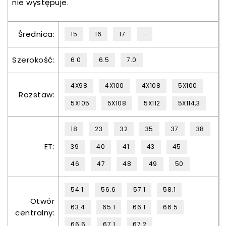
nie występuje.
Średnica:
15
16
17
-
Szerokość:
6.0
6.5
7.0
4X98
4X100
4X108
5X100
Rozstaw:
5X105
5X108
5X112
5X114,3
18
23
32
35
37
38
ET:
39
40
41
43
45
46
47
48
49
50
54.1
56.6
57.1
58.1
Otwór
63.4
65.1
66.1
66.5
centralny:
66.6
67.1
67.2