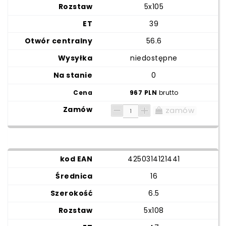
5x105
39
56.6
niedostępne
0
967 PLN
brutto
zamów
4250314121441
16
6.5
5x108