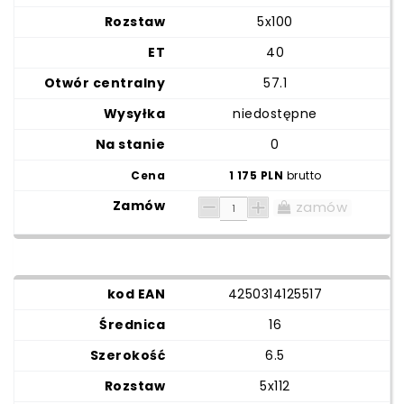
5x100
40
57.1
niedostępne
0
1 175 PLN
brutto
zamów
4250314125517
16
6.5
5x112