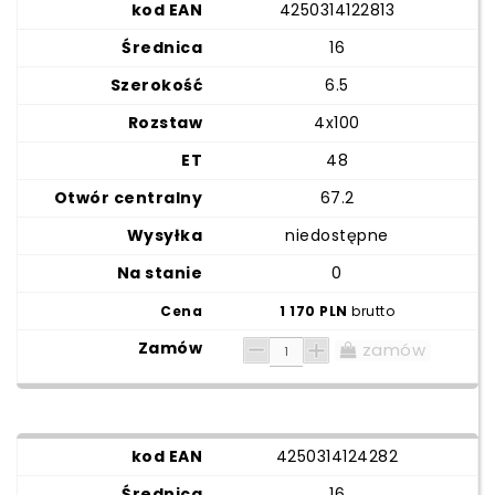
4250314122813
16
6.5
4x100
48
67.2
niedostępne
0
1 170 PLN
brutto
zamów
4250314124282
16