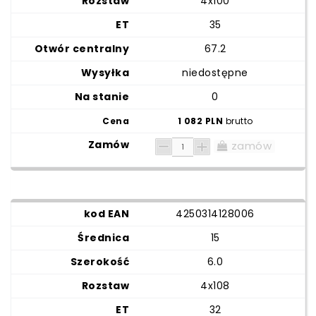
4x100
35
67.2
niedostępne
0
1 082 PLN
brutto
zamów
4250314128006
15
6.0
4x108
32