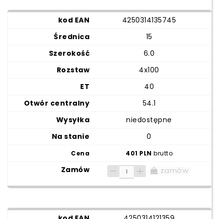
4250314135745
15
6.0
4x100
40
54.1
niedostępne
0
401 PLN
brutto
zamów
4250314121359