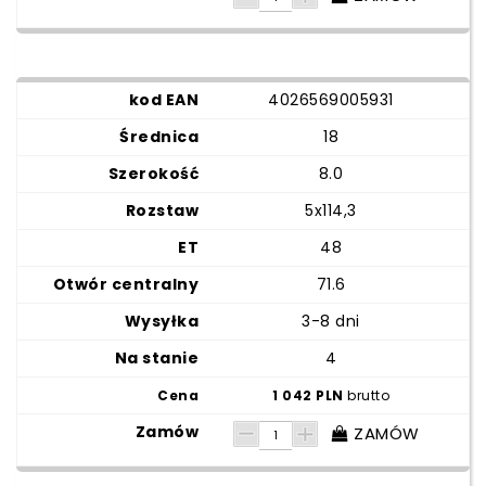
4026569005931
18
8.0
5x114,3
48
71.6
3-8 dni
4
1 042 PLN
brutto
ZAMÓW