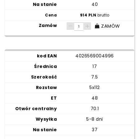
40
914 PLN
brutto
ZAMÓW
4026569004996
17
7.5
5x112
48
70.1
5-8 dni
37