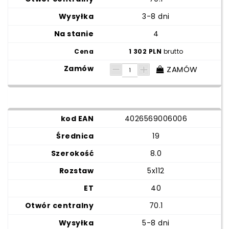
3-8 dni
4
1 302 PLN
brutto
ZAMÓW
4026569006006
19
8.0
5x112
40
70.1
5-8 dni