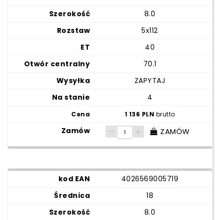
8.0
5x112
40
70.1
ZAPYTAJ
4
1 136 PLN
brutto
ZAMÓW
4026569005719
18
8.0