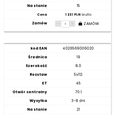
15
1 231 PLN
brutto
ZAMÓW
4026569006020
19
8.0
5x112
45
70.1
3-8 dni
21