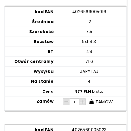
4026569005016
12
7.5
5x114,3
48
71.6
ZAPYTAJ
4
977 PLN
brutto
ZAMÓW
4026569005023