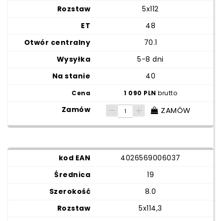
5x112
48
70.1
5-8 dni
40
1 090 PLN
brutto
ZAMÓW
4026569006037
19
8.0
5x114,3