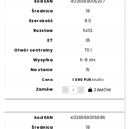
4026569005207
18
8.0
5x112
35
70.1
5-8 dni
15
1 090 PLN
brutto
ZAMÓW
4026569005696
18