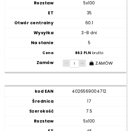
5x100
35
60.1
3-8 dni
5
862 PLN
brutto
ZAMÓW
4026569004712
17
7.5
5x100