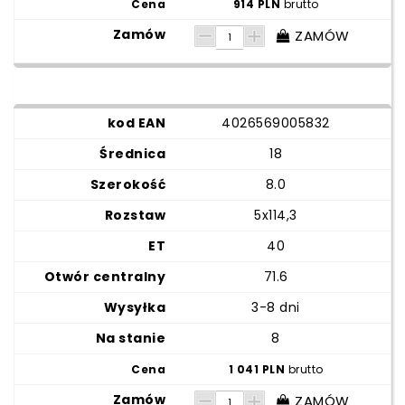
914 PLN
brutto
ZAMÓW
4026569005832
18
8.0
5x114,3
40
71.6
3-8 dni
8
1 041 PLN
brutto
ZAMÓW