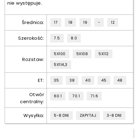
nie występuje.
Średnica:
17
18
19
-
12
Szerokość:
7.5
8.0
5X100
5X108
5X112
Rozstaw:
5X114,3
ET:
35
38
40
45
48
Otwór
60.1
70.1
71.6
centralny:
Wysyłka:
5-8 DNI
ZAPYTAJ
3-8 DNI