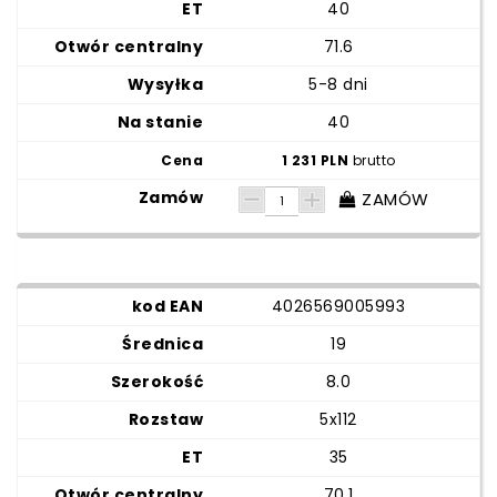
40
71.6
5-8 dni
40
1 231 PLN
brutto
ZAMÓW
4026569005993
19
8.0
5x112
35
70.1