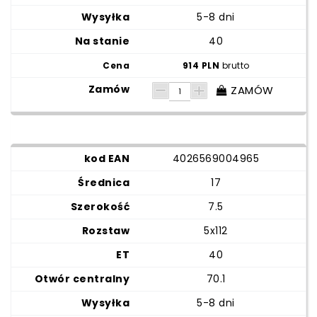
5-8 dni
40
914 PLN
brutto
ZAMÓW
4026569004965
17
7.5
5x112
40
70.1
5-8 dni