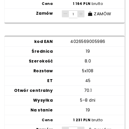
1 164 PLN
brutto
ZAMÓW
4026569005986
19
8.0
5x108
45
70.1
5-8 dni
19
1 231 PLN
brutto