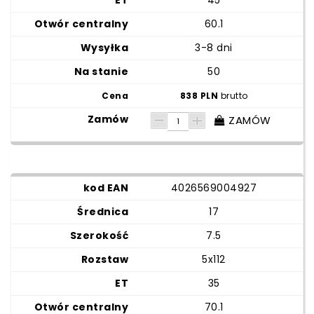
45
60.1
3-8 dni
50
838 PLN
brutto
ZAMÓW
4026569004927
17
7.5
5x112
35
70.1