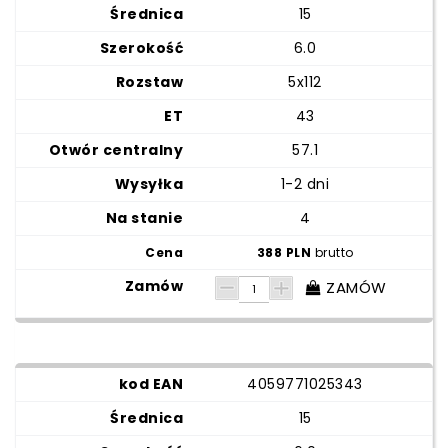
15
6.0
5x112
43
57.1
1-2 dni
4
388 PLN
brutto
ZAMÓW
4059771025343
15