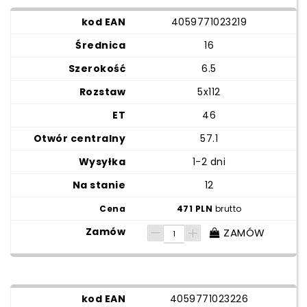
4059771023219
16
6.5
5x112
46
57.1
1-2 dni
12
471 PLN
brutto
ZAMÓW
4059771023226