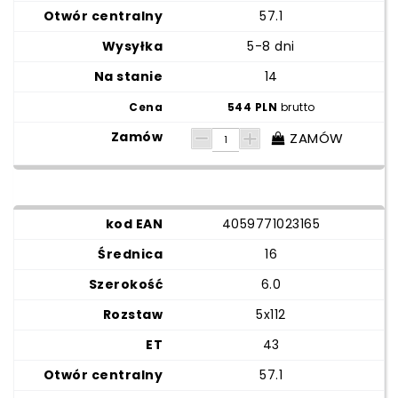
57.1
5-8 dni
14
544 PLN
brutto
ZAMÓW
4059771023165
16
6.0
5x112
43
57.1