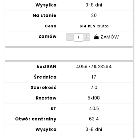
3-8 dni
20
614 PLN
brutto
ZAMÓW
4059771023264
17
7.0
5x108
40.5
63.4
3-8 dni