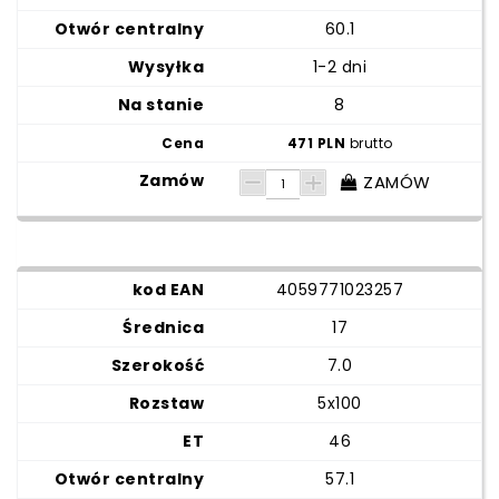
60.1
1-2 dni
8
471 PLN
brutto
ZAMÓW
4059771023257
17
7.0
5x100
46
57.1