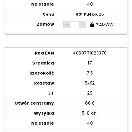
40
631 PLN
brutto
ZAMÓW
4059771023370
17
7.5
5x112
29
66.6
5-8 dni
40