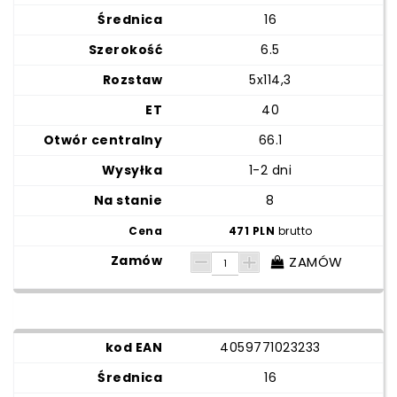
16
6.5
5x114,3
40
66.1
1-2 dni
8
471 PLN
brutto
ZAMÓW
4059771023233
16