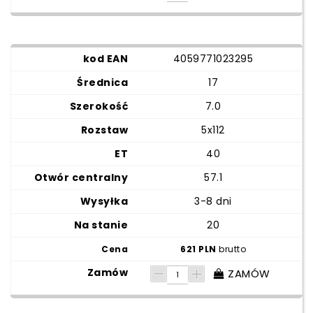
4059771023295
17
7.0
5x112
40
57.1
3-8 dni
20
621 PLN
brutto
ZAMÓW