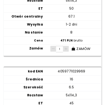
5x114,3
50
67.1
1-2 dni
8
471 PLN
brutto
ZAMÓW
4059771029969
16
6.5
5x114,3
45