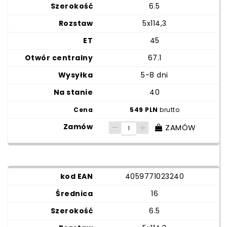
6.5
5x114,3
45
67.1
5-8 dni
40
549 PLN
brutto
ZAMÓW
4059771023240
16
6.5