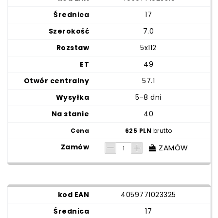
17
7.0
5x112
49
57.1
5-8 dni
40
625 PLN
brutto
ZAMÓW
4059771023325
17