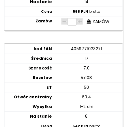
14
598 PLN
brutto
ZAMÓW
4059771023271
17
7.0
5x108
50
63.4
1-2 dni
8
542 PLN
brutto