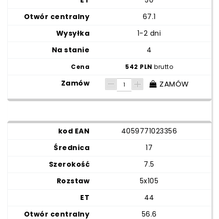
50
67.1
1-2 dni
4
542 PLN
brutto
ZAMÓW
4059771023356
17
7.5
5x105
44
56.6