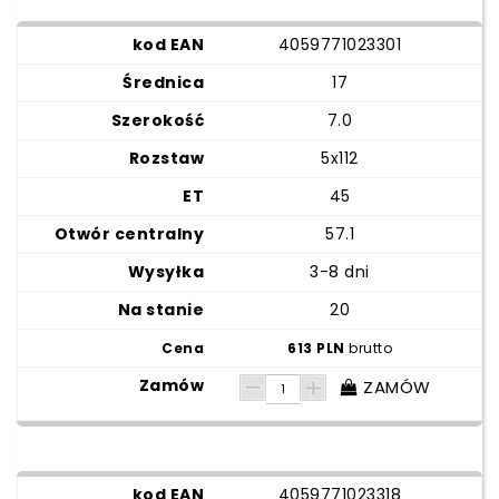
4059771023301
17
7.0
5x112
45
57.1
3-8 dni
20
613 PLN
brutto
ZAMÓW
4059771023318