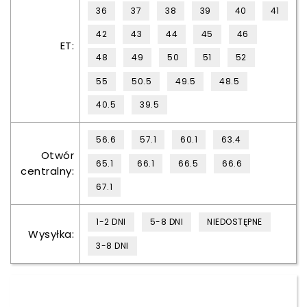
36
37
38
39
40
41
42
43
44
45
46
ET:
48
49
50
51
52
55
50.5
49.5
48.5
40.5
39.5
56.6
57.1
60.1
63.4
Otwór
65.1
66.1
66.5
66.6
centralny:
67.1
1-2 DNI
5-8 DNI
NIEDOSTĘPNE
Wysyłka:
3-8 DNI