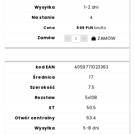
1-2 dni
4
549 PLN
brutto
ZAMÓW
4059771023363
17
7.5
5x108
50.5
63.4
5-8 dni