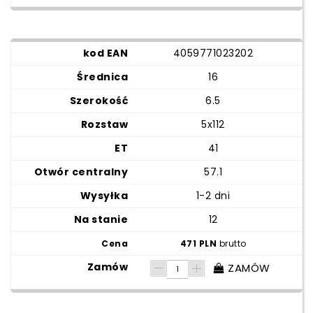
4059771023202
16
6.5
5x112
41
57.1
1-2 dni
12
471 PLN
brutto
ZAMÓW