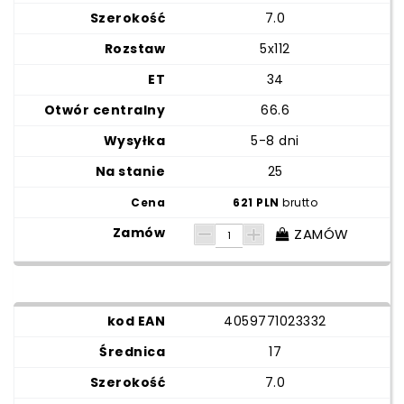
7.0
5x112
34
66.6
5-8 dni
25
621 PLN
brutto
ZAMÓW
4059771023332
17
7.0