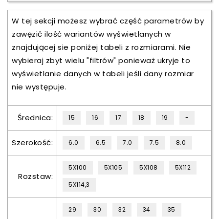
W tej sekcji możesz wybrać część parametrów by
zawęzić ilość wariantów wyświetlanych w
znajdującej sie poniżej tabeli z rozmiarami. Nie
wybieraj zbyt wielu "filtrów" ponieważ ukryje to
wyświetlanie danych w tabeli jeśli dany rozmiar
nie występuje.
Średnica:
15
16
17
18
19
-
Szerokość:
6.0
6.5
7.0
7.5
8.0
5X100
5X105
5X108
5X112
Rozstaw:
5X114,3
29
30
32
34
35