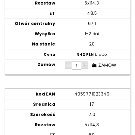
5x114,3
48.5
67.1
1-2 dni
20
542 PLN
brutto
ZAMÓW
4059771023349
17
7.0
5x114,3