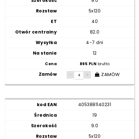
9.0
5x120
40
82.0
4-7 dni
12
895 PLN
brutto
ZAMÓW
4053881140231
19
9.0
5x120