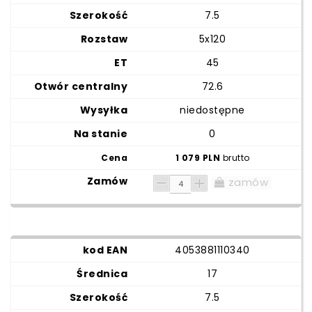
7.5
5x120
45
72.6
niedostępne
0
1 079 PLN
brutto
zamów
4053881110340
17
7.5