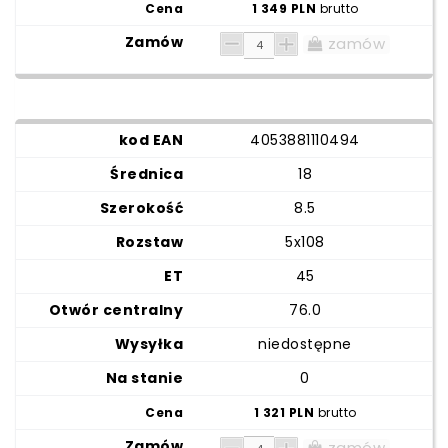
1 349 PLN
brutto
zamów
4053881110494
18
8.5
5x108
45
76.0
niedostępne
0
1 321 PLN
brutto
zamów