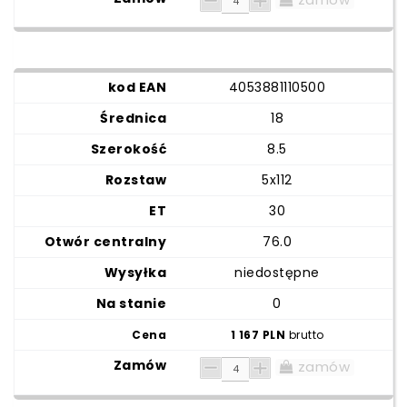
4053881110500
18
8.5
5x112
30
76.0
niedostępne
0
1 167 PLN
brutto
zamów