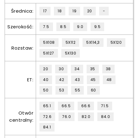
Średnica:
17
18
19
20
-
Szerokość:
7.5
8.5
9.0
9.5
5X108
5X112
5X114,3
5X120
Rozstaw:
5X127
5X130
20
30
34
35
38
ET:
40
42
43
45
48
50
53
55
60
65.1
66.5
66.6
71.5
Otwór
72.6
76.0
82.0
84.0
centralny:
84.1