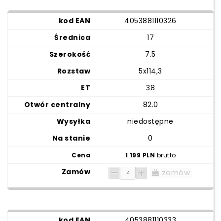
4053881110326
17
7.5
5x114,3
38
82.0
niedostępne
0
1 199 PLN
brutto
zamów
4053881110333