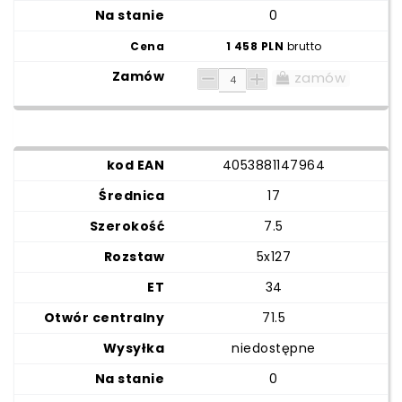
0
1 458 PLN
brutto
zamów
4053881147964
17
7.5
5x127
34
71.5
niedostępne
0