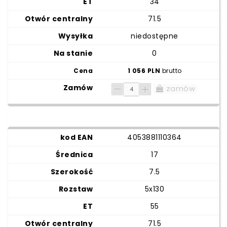
34
71.5
niedostępne
0
1 056 PLN
brutto
zamów
4053881110364
17
7.5
5x130
55
71.5