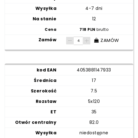
4-7 dni
12
718 PLN
brutto
ZAMÓW
4053881147933
17
7.5
5x120
35
82.0
niedostępne