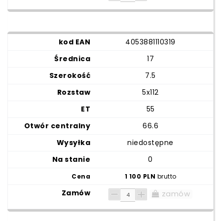
4053881110319
17
7.5
5x112
55
66.6
niedostępne
0
1 100 PLN
brutto
zamów