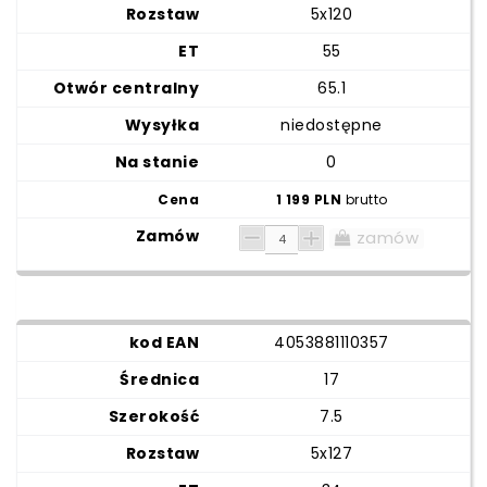
5x120
55
65.1
niedostępne
0
1 199 PLN
brutto
zamów
4053881110357
17
7.5
5x127