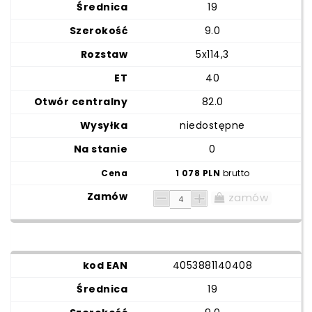
19
9.0
5x114,3
40
82.0
niedostępne
0
1 078 PLN
brutto
zamów
4053881140408
19