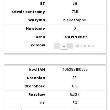
38
71.5
niedostępne
0
1 173 PLN
brutto
zamów
4053881110555
18
8.5
5x127
50