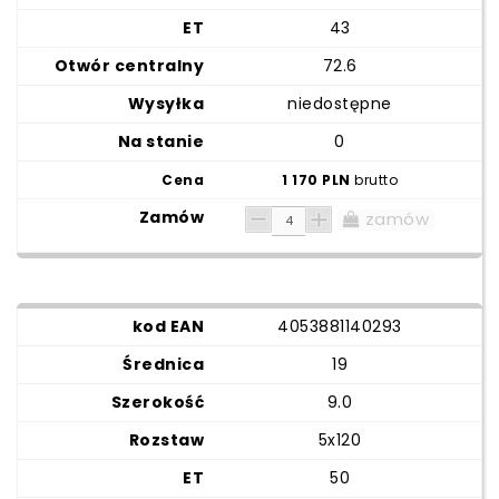
43
72.6
niedostępne
0
1 170 PLN
brutto
zamów
4053881140293
19
9.0
5x120
50