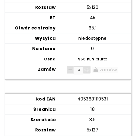
5x120
45
65.1
niedostępne
0
956 PLN
brutto
zamów
4053881110531
18
8.5
5x127