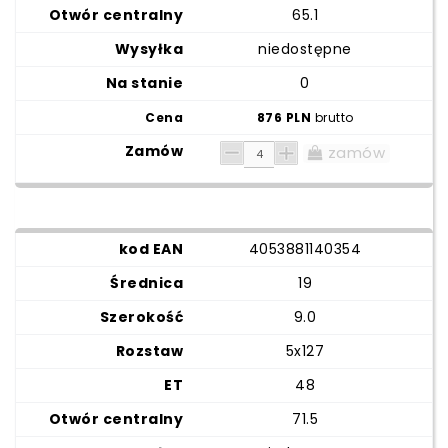
65.1
niedostępne
0
876 PLN
brutto
zamów
4053881140354
19
9.0
5x127
48
71.5