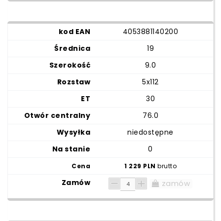
4053881140200
19
9.0
5x112
30
76.0
niedostępne
0
1 229 PLN
brutto
zamów