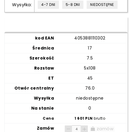
Wysyłka:
4-7 DNI
5-8 DNI
NIEDOSTĘPNE
4053881110302
17
7.5
5x108
45
76.0
niedostępne
0
1 601 PLN
brutto
zamów