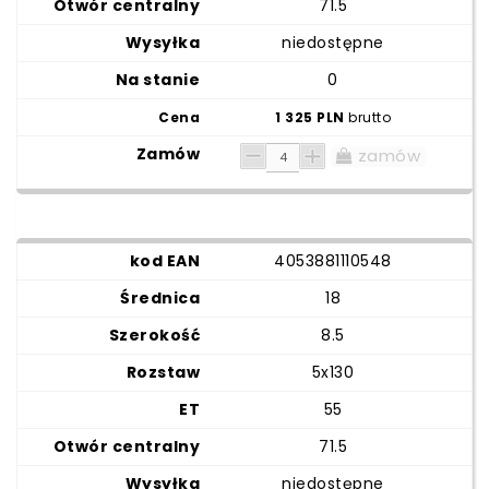
71.5
niedostępne
0
1 325 PLN
brutto
zamów
4053881110548
18
8.5
5x130
55
71.5
niedostępne