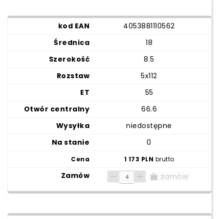
4053881110562
18
8.5
5x112
55
66.6
niedostępne
0
1 173 PLN
brutto
zamów