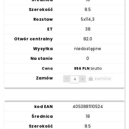
8.5
5x114,3
38
82.0
niedostępne
0
956 PLN
brutto
zamów
4053881110524
18
8.5