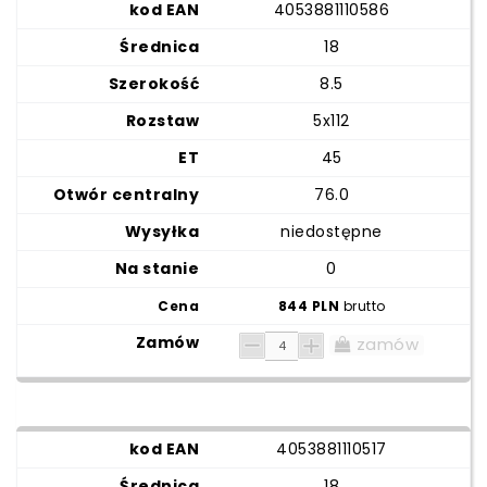
4053881110586
18
8.5
5x112
45
76.0
niedostępne
0
844 PLN
brutto
zamów
4053881110517
18