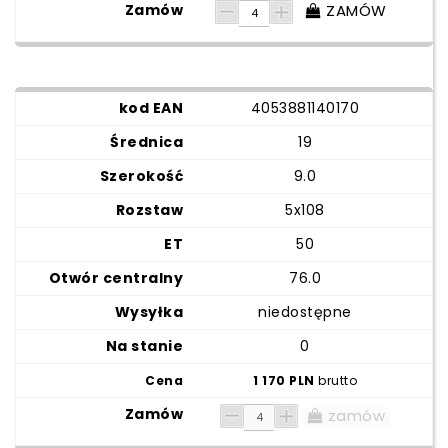
ZAMÓW
4053881140170
19
9.0
5x108
50
76.0
niedostępne
0
1 170 PLN
brutto
zamów