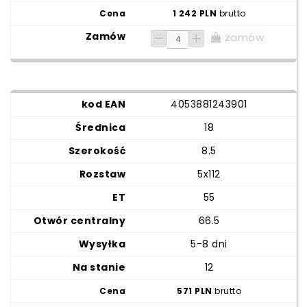
1 242 PLN
brutto
zamów
4053881243901
18
8.5
5x112
55
66.5
5-8 dni
12
571 PLN
brutto