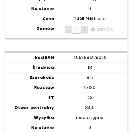
0
1 325 PLN
brutto
zamów
4053881229059
18
8.5
5x130
43
84.0
niedostępne
0