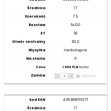
17
7.5
5x120
35
82.0
niedostępne
0
1 056 PLN
brutto
zamów
4053881110371
17