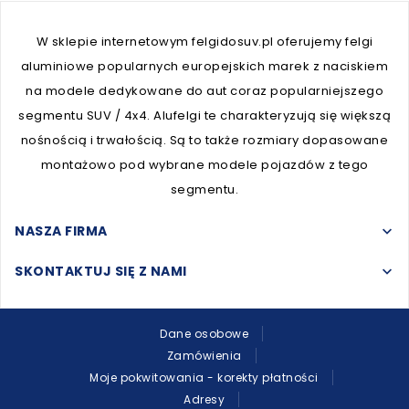
W sklepie internetowym felgidosuv.pl oferujemy felgi
aluminiowe popularnych europejskich marek z naciskiem
na modele dedykowane do aut coraz popularniejszego
segmentu SUV / 4x4. Alufelgi te charakteryzują się większą
nośnością i trwałością. Są to także rozmiary dopasowane
montażowo pod wybrane modele pojazdów z tego
segmentu.
NASZA FIRMA
keyboard_arrow_down
SKONTAKTUJ SIĘ Z NAMI
keyboard_arrow_down
Dane osobowe
Zamówienia
Moje pokwitowania - korekty płatności
Adresy