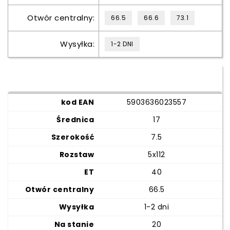
Otwór centralny:
66.5
66.6
73.1
Wysyłka:
1-2 DNI
5903636023557
17
7.5
5x112
40
66.5
1-2 dni
20