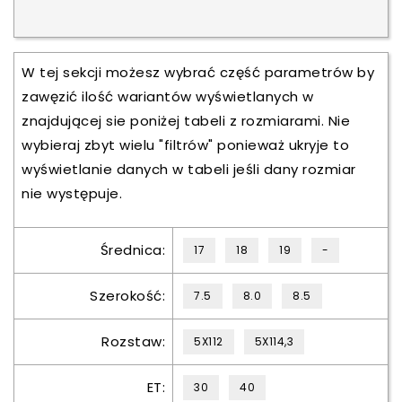
W tej sekcji możesz wybrać część parametrów by
zawęzić ilość wariantów wyświetlanych w
znajdującej sie poniżej tabeli z rozmiarami. Nie
wybieraj zbyt wielu "filtrów" ponieważ ukryje to
wyświetlanie danych w tabeli jeśli dany rozmiar
nie występuje.
Średnica:
17
18
19
-
Szerokość:
7.5
8.0
8.5
Rozstaw:
5X112
5X114,3
ET:
30
40