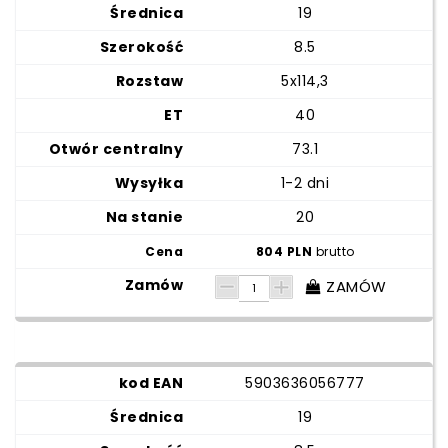
19
8.5
5x114,3
40
73.1
1-2 dni
20
804 PLN
brutto
ZAMÓW
5903636056777
19