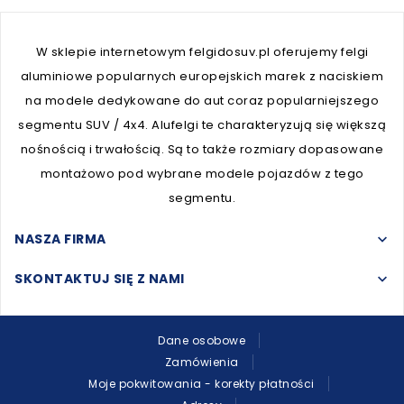
W sklepie internetowym felgidosuv.pl oferujemy felgi
aluminiowe popularnych europejskich marek z naciskiem
na modele dedykowane do aut coraz popularniejszego
segmentu SUV / 4x4. Alufelgi te charakteryzują się większą
nośnością i trwałością. Są to także rozmiary dopasowane
montażowo pod wybrane modele pojazdów z tego
segmentu.
NASZA FIRMA
keyboard_arrow_down
SKONTAKTUJ SIĘ Z NAMI
keyboard_arrow_down
Dane osobowe
Zamówienia
Moje pokwitowania - korekty płatności