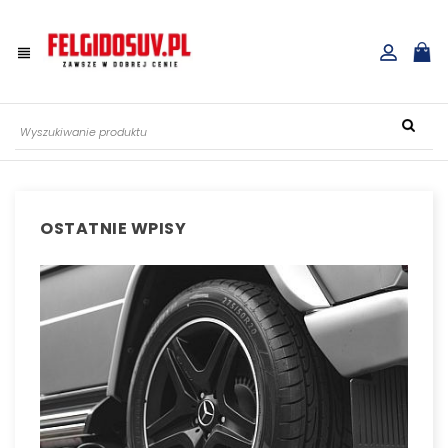
view_headline
OSTATNIE WPISY