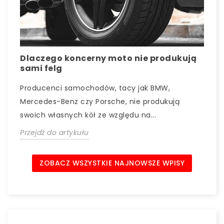
Dlaczego koncerny moto nie produkują
J
sami felg
o
I
Producenci samochodów, tacy jak BMW,
k
Mercedes-Benz czy Porsche, nie produkują
s
swoich własnych kół ze względu na...
P
Przejdź do artykułu
ZOBACZ WSZYSTKIE NAJNOWSZE WPISY